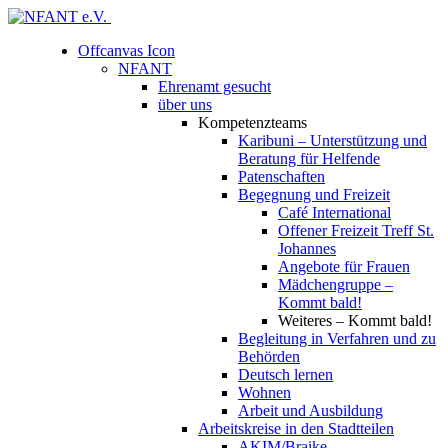
Offcanvas Icon
NFANT
Ehrenamt gesucht
über uns
Kompetenzteams
Karibuni – Unterstützung und
Beratung für Helfende
Patenschaften
Begegnung und Freizeit
Café International
Offener Freizeit Treff St.
Johannes
Angebote für Frauen
Mädchengruppe –
Kommt bald!
Weiteres – Kommt bald!
Begleitung in Verfahren und zu
Behörden
Deutsch lernen
Wohnen
Arbeit und Ausbildung
Arbeitskreise in den Stadtteilen
AKIM/Braike