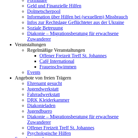
Formulare
Geld und Finanzielle Hilfen
Dolmetscherpool
Information über Hilfen bei (sexuellem) Missbrauch
Infos zur Rechtslage Geflüchteter aus der Ukraine
Soziale Betreuung
Diakonie – Migrationsberatung für erwachsene
Zuwanderer
Veranstaltungen
Regelmäßige Veranstaltungen
Offener Freizeit Treff St. Johannes
Café International
Frauenschwimmen
Events
Angebote von freien Trägern
Ehrenamt gesucht
Jugendwerkstatt
Fahrradwerkstatt
DRK Kleiderkammer
Diakonieladen
Jugendbuero
Diakonie – Migrationsberatung für erwachsene
Zuwanderer
Offener Freizeit Treff St. Johannes
Psychologische Hilfen