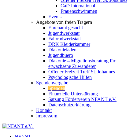
Offener Freizeit Treff St. Johannes
Café International
Frauenschwimmen
Events
Angebote von freien Trägern
Ehrenamt gesucht
Jugendwerkstatt
Fahrradwerkstatt
DRK Kleiderkammer
Diakonieladen
Jugendbuero
Diakonie – Migrationsberatung für
erwachsene Zuwanderer
Offener Freizeit Treff St. Johannes
Psychologische Hilfen
Spendenvergabe
Spenden
Finanzielle Unterstützung
Satzung Förderverein NFANT e.V.
Datenschutzerklärung
Kontakt
Impressum
NFANT