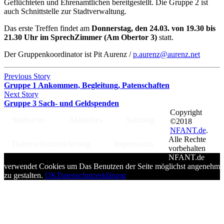
Geflüchteten und Ehrenamtlichen bereitgestellt. Die Gruppe 2 ist
auch Schnittstelle zur Stadtverwaltung.
Das erste Treffen findet am
Donnerstag, den 24.03. von 19.30 bis
21.30 Uhr im SprechZimmer (Am Obertor 3)
statt.
Der Gruppenkoordinator ist Pit Aurenz /
p.aurenz@aurenz.net
Previous Story
Gruppe 1 Ankommen, Begleitung, Patenschaften
Next Story
Gruppe 3 Sach- und Geldspenden
Copyright
Startseite
Aktuelles
Satzung
©2018
NFANT.de
.
Alle Rechte
Datenschutzerklärung
Impressum
vorbehalten
NFANT.de
verwendet Cookies um Das Benutzen der Seite möglichst angenehm
zu gestalten.
OK
Datenschutzerklärung