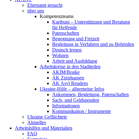
Ehrenamt gesucht
über uns
Kompetenzteams
Karibuni – Unterstützung und Beratung
für Helfende
Patenschaften
Begegnung und Freizeit
Begleitung in Verfahren und zu Behörden
Deutsch lernen
Wohnen
Arbeit und Ausbildung
Arbeitskreise in den Stadtteilen
AKIM/Braike
AK Zizishausen
AK Asyl Reudern
Ukraine-Hilfe – allgemeine Infos
Ankommen, Begleitung, Patenschaften
Sach- und Geldspenden
Informationen
Kommunikation / Instrumente
Ukraine Geflüchtete
Aktuelles
Arbeitshilfen und Materialien
FAQ