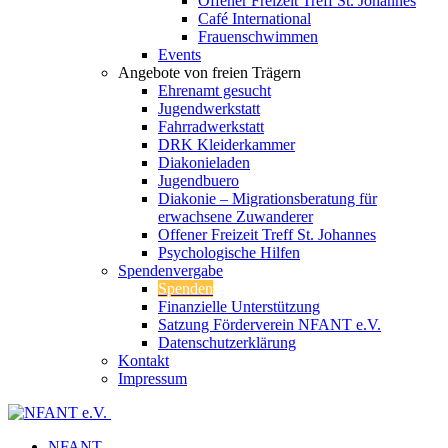
Offener Freizeit Treff St. Johannes
Café International
Frauenschwimmen
Events
Angebote von freien Trägern
Ehrenamt gesucht
Jugendwerkstatt
Fahrradwerkstatt
DRK Kleiderkammer
Diakonieladen
Jugendbuero
Diakonie – Migrationsberatung für
erwachsene Zuwanderer
Offener Freizeit Treff St. Johannes
Psychologische Hilfen
Spendenvergabe
Spenden
Finanzielle Unterstützung
Satzung Förderverein NFANT e.V.
Datenschutzerklärung
Kontakt
Impressum
NFANT