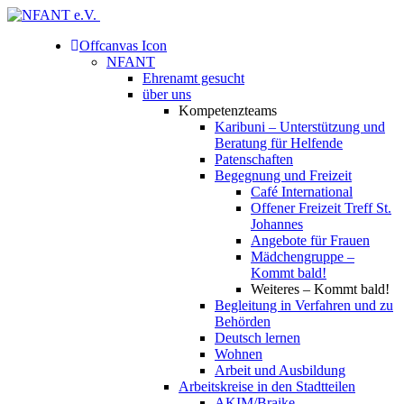
Offcanvas Icon
NFANT
Ehrenamt gesucht
über uns
Kompetenzteams
Karibuni – Unterstützung und
Beratung für Helfende
Patenschaften
Begegnung und Freizeit
Café International
Offener Freizeit Treff St.
Johannes
Angebote für Frauen
Mädchengruppe –
Kommt bald!
Weiteres – Kommt bald!
Begleitung in Verfahren und zu
Behörden
Deutsch lernen
Wohnen
Arbeit und Ausbildung
Arbeitskreise in den Stadtteilen
AKIM/Braike