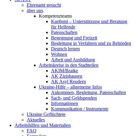
Ehrenamt gesucht
über uns
Kompetenzteams
Karibuni – Unterstützung und Beratung
für Helfende
Patenschaften
Begegnung und Freizeit
Begleitung in Verfahren und zu Behörden
Deutsch lernen
Wohnen
Arbeit und Ausbildung
Arbeitskreise in den Stadtteilen
AKIM/Braike
AK Zizishausen
AK Asyl Reudern
Ukraine-Hilfe – allgemeine Infos
Ankommen, Begleitung, Patenschaften
Sach- und Geldspenden
Informationen
Kommunikation / Instrumente
Ukraine Geflüchtete
Aktuelles
Arbeitshilfen und Materialien
FAQ